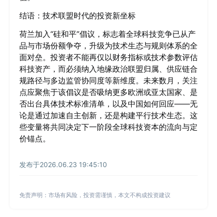
结语：技术联盟时代的投资新坐标
荷兰加入“硅和平”倡议，标志着全球科技竞争已从产
品与市场份额争夺，升级为技术生态与规则体系的全
面对垒。投资者不能再仅以财务指标或技术参数评估
科技资产，而必须纳入地缘政治联盟归属、供应链合
规路径与多边监管协同度等新维度。未来数月，关注
点应聚焦于该倡议是否吸纳更多欧洲或亚太国家、是
否出台具体技术标准清单，以及中国如何回应——无
论是通过加速自主创新，还是构建平行技术生态。这
些变量将共同决定下一阶段全球科技资本的流向与定
价锚点。
发布于
2026.06.23 19:45:10
免责声明：市场有风险，投资需谨慎，本文不构成投资建议