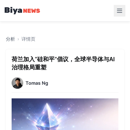
分析
›
详情页
荷兰加入“硅和平”倡议，全球半导体与AI
治理格局重塑
Tomas Ng