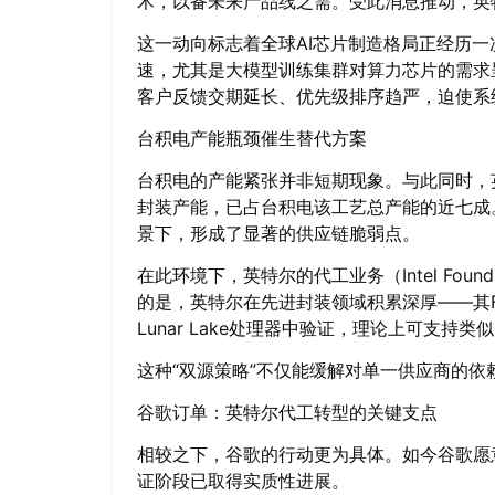
术，以备未来产品线之需。受此消息推动，英
这一动向标志着全球AI芯片制造格局正经历一
速，尤其是大模型训练集群对算力芯片的需求
客户反馈交期延长、优先级排序趋严，迫使系统厂
台积电产能瓶颈催生替代方案
台积电的产能紧张并非短期现象。与此同时，英伟达单颗
封装产能，已占台积电该工艺总产能的近七成
景下，形成了显著的供应链脆弱点。
在此环境下，英特尔的代工业务（Intel Fo
的是，英特尔在先进封装领域积累深厚——其Fover
Lunar Lake处理器中验证，理论上可支持类
这种“双源策略”不仅能缓解对单一供应商的
谷歌订单：英特尔代工转型的关键支点
相较之下，谷歌的行动更为具体。如今谷歌愿
证阶段已取得实质性进展。