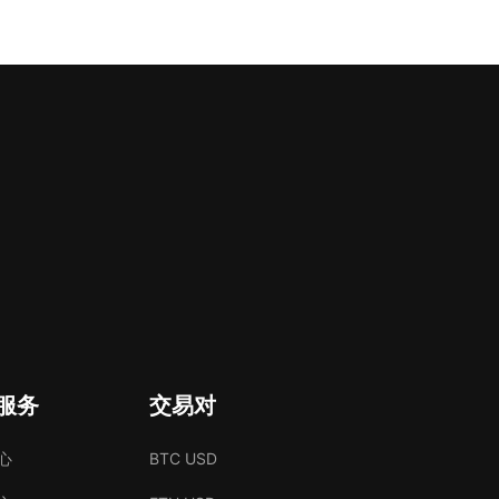
服务
交易对
心
BTC USD