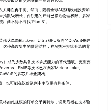
特尔美股盘前交易涨幅一度超过10%。
次关键性再平衡。然而，随着全球AI基础设施投资加
呈指数级增长，台积电的产能已接近物理极限。多家
商不得不寻找“Plan B”。
Blackwell Ultra GPU所需的CoWoS先进
。这种高度集中的供需结构，在AI热潮持续升温的背
undry）成为少数具备技术承接能力的替代选项。更重要
os、EMIB等技术已在自家Meteor Lake、
似CoWoS的多芯片堆叠架构。
依赖，也可能在议价谈判中争取更有利条件。
意将如此规模的订单交予英特尔，说明后者在技术验