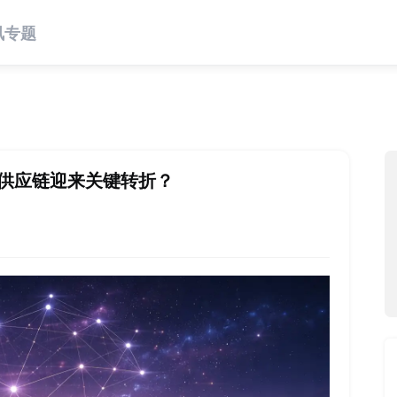
讯
专题
片供应链迎来关键转折？