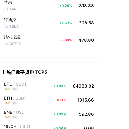
苹果
313.33
+
0.29
%
AAPL
US
特斯拉
328.58
+
2.83
%
TSLA
US
腾讯控股
478.80
-0.08
%
00700
HK
热门数字货币 TOP5
BTC
/
USDT
64933.02
+
0.03
%
10x
现货
ETH
/
USDT
1915.66
-0.11
%
10x
现货
BNB
/
USDT
592.86
+
0.09
%
10x
现货
1INCH
/
USDT
0.08
+
0.36
%