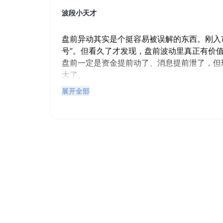
波段小天才
盘前异动其实是个挺容易被误解的东西。刚入
号”。但看久了才发现，盘前波动里真正有价
盘前一定是资金提前动了、消息提前泄了，但
大了。
展开全部
像有时交易系统、数据中心、清算端出现一点
盘后你会发现，这种事情跟公司、行业没啥关
容易把这种“技术性扰动”当成趋势信号，这是
还有一种是行业一起动的那种。这个反而是盘
起跳，比如上游供给紧了、某类元器件涨价预
不是一两家公司抽风，而是“逻辑在变”。从
比任何 KOL 的文章更值得参考，因为这往
的变化，而这些变化的持续性通常比单日涨跌
当然，盘前最容易让人误判的，其实是“预期
前，盘前就会出现奇怪的波动，看着像是“提