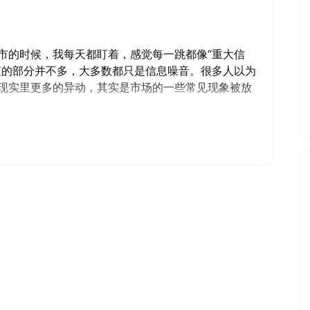
市的时候，我每天都盯着，感觉每一跳都像“重大信
值的部分并不多，大多数都只是信息噪音。很多人以为
现实里更多的异动，其实是市场的一些常见现象被放
技术问题，盘前就能被放成大波动，看着吓人，但开
系，对长期根本没有影响。你如果盯得太紧，反而更
典型的新手陷阱。
前里最值得看的部分。你会看到一整个产业链突然一
期明确了、某个技术方向又被机构重新估值了。这种
我自己的经验来说，盘前如果出现行业集体异动，反倒
往意味着板块的利润、供需或资本开支方向正在发生真实
更重要。
”。很多公司在财报前、发指引前、或者关键业务公布
前知道了什么”。但更多时候，这只是市场在价格里提