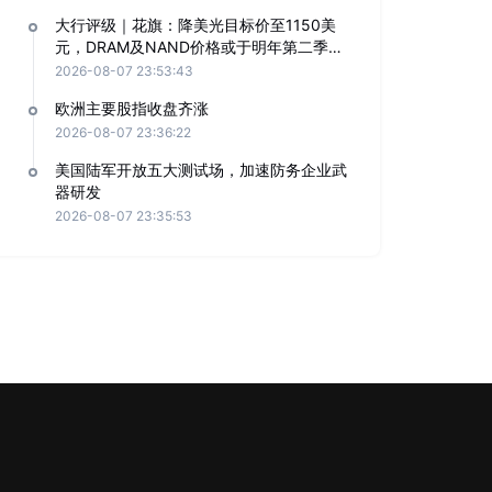
大行评级｜花旗：降美光目标价至1150美
元，DRAM及NAND价格或于明年第二季见
顶
2026-08-07 23:53:43
欧洲主要股指收盘齐涨
2026-08-07 23:36:22
美国陆军开放五大测试场，加速防务企业武
器研发
2026-08-07 23:35:53