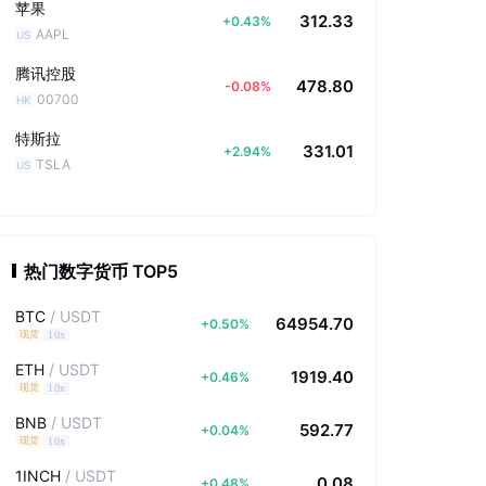
苹果
312.33
+
0.43
%
AAPL
US
腾讯控股
478.80
-0.08
%
00700
HK
特斯拉
331.01
+
2.94
%
TSLA
US
热门数字货币 TOP5
BTC
/
USDT
64954.70
+
0.50
%
10x
现货
ETH
/
USDT
1919.40
+
0.46
%
10x
现货
BNB
/
USDT
592.77
+
0.04
%
10x
现货
1INCH
/
USDT
0.08
+
0.48
%