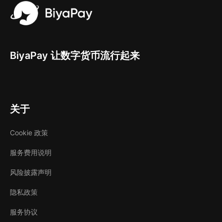
比如标普500 ETF，基本是跟着美国经济走的，长期
来看是向上的。通过定投的方式，可以平摊买入成
本，不用太担心短期涨跌。
股票适合“有准备”的人，没准备好就先别上场
BiyaPay 让数字货币流行起来
当然，股票的吸引力也确实大，毕竟收益高、操作自
由。但前提是你要有足够的知识储备和心理承受能
关于
力。你要看得懂财报、分析得出行业逻辑、掌握基本
面和技术面，还得有时间盯盘。如果这几点你都还没
Cookie 政策
准备好，那就别急着下场，不然很容易成了“接盘
侠”。
服务费用说明
适合自己的，就是最好的起点
风险披露声明
隐私政策
理财不是比谁跑得快，而是比谁能长期跑得稳。如果
服务协议
你只是想找个方式让钱不贬值、顺便学点理财知识，