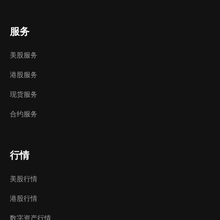
那基金是个非常不错的选择；如果你已经有了一定认
知，愿意花时间做研究，也可以拿一小部分资金试试
股票。总之，量力而行、循序渐进，不要被市场情绪
服务
左右。
美股服务
发布时间：
2025-06-25 19:50:51
港股服务
现货服务
合约服务
行情
美股行情
港股行情
数字资产行情