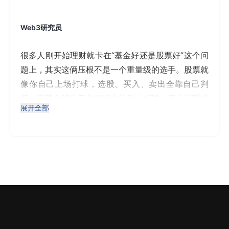
Web3研究员
很多人刚开始理财就卡在“基金好还是股票好”这个问
题上，其实这俩压根不是一个重量级的选手。股票就
像你自己上场打球，选股、买入、卖出全靠自己判
断；而基金相当于你把钱交给别人打球（基金经理或
展开全部
指数），你坐在看台上，只管结果。这两种方式的风
险、操作门槛和时间投入都不一样。
基金更适合新手，尤其是指数基金
如果你刚接触理财，对经济形势、企业财报一知半
解，那就别急着碰股票。股票的波动大，容易被情绪
带节奏，买在高点、卖在低点是常态。相比之下，基
金，尤其是指数基金，波动更小，能有效分散风险。